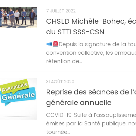
7 JUILLET 2022
CHSLD Michèle-Bohec, éq
du STTLSSS-CSN
Depuis la signature de la to
convention collective, les embau
rétention de...
31 AOÛT 2020
Reprise des séances de l
générale annuelle
COVID-19: Suite à l’assouplissem
émises par la Santé publique, no
tournée...