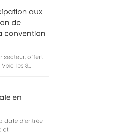
cipation aux
ion de
la convention
 secteur, offert
ici les 3...
ale en
a date d’entrée
et...