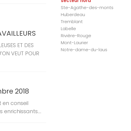
secteur nord
Ste-Agathe-des-monts
Huberdeau
Tremblant
Labelle
AVAILLEURS
Rivière-Rouge
Mont-Laurier
LEUSES ET DES
Notre-dame-du-laus
U’ON VEUT POUR
mbre 2018
t en conseil
 enrichissants....