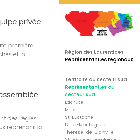
uipe privée
ute première
Région des Laurentides
ches et la
Représentant.es régionaux
Territoire du secteur sud
Représentant.es du
’assemblée
secteur sud
Lachute
Mirabel
St-Eustache
ent des règles
Deux-Montagnes
us reprenons la
Thérèse-de-Blainville
Ste-Anne-des-plaines