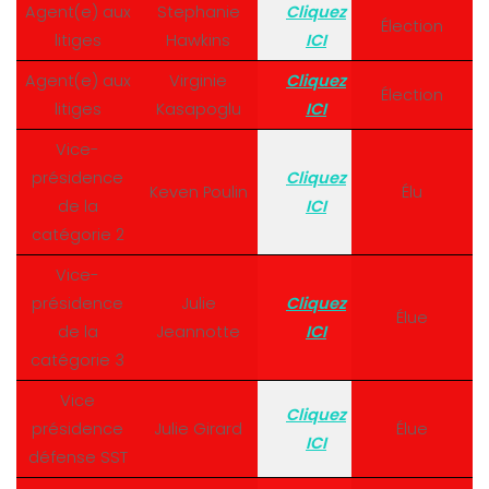
Agent(e) aux
Stephanie
Cliquez
Élection
litiges
Hawkins
ICI
Agent(e) aux
Virginie
Cliquez
Élection
litiges
Kasapoglu
ICI
Vice-
présidence
Cliquez
Keven Poulin
Élu
de la
ICI
catégorie 2
Vice-
présidence
Julie
Cliquez
Élue
de la
Jeannotte
ICI
catégorie 3
Vice
Cliquez
présidence
Julie Girard
Élue
ICI
défense SST