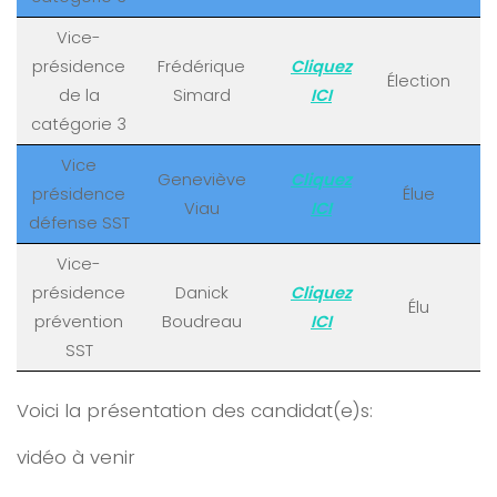
Vice-
présidence
Frédérique
Cliquez
Élection
de la
Simard
ICI
catégorie 3
Vice
Geneviève
Cliquez
présidence
Élue
Viau
ICI
défense SST
Vice-
présidence
Danick
Cliquez
Élu
prévention
Boudreau
ICI
SST
Voici la présentation des candidat(e)s:
vidéo à venir