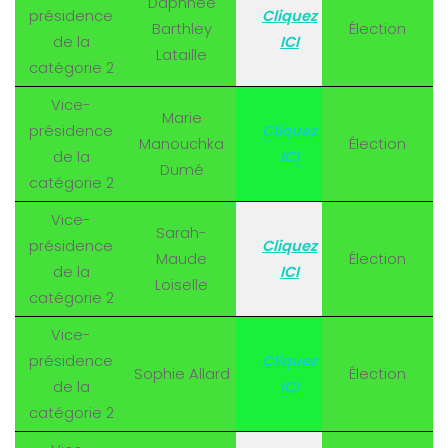
Daphnée
présidence
Cliquez
Barthley
Élection
de la
ICI
Lataille
catégorie 2
Vice-
Marie
présidence
Cliquez
Manouchka
Élection
de la
ICI
Dumé
catégorie 2
Vice-
Sarah-
présidence
Cliquez
Maude
Élection
de la
ICI
Loiselle
catégorie 2
Vice-
présidence
Cliquez
Sophie Allard
Élection
de la
ICI
catégorie 2