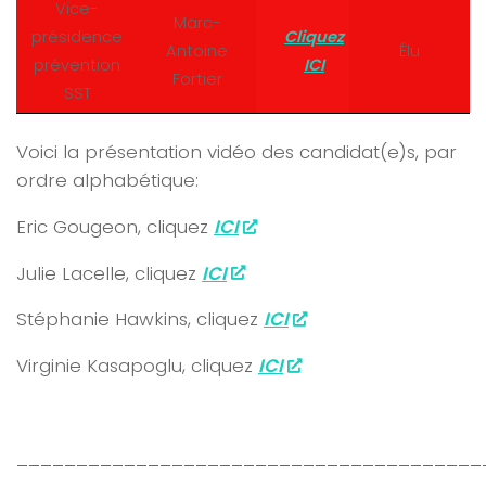
Vice-
Marc-
présidence
Cliquez
Antoine
Élu
prévention
ICI
Fortier
SST
Voici la présentation vidéo des candidat(e)s, par
ordre alphabétique:
Eric Gougeon, cliquez
ICI
Julie Lacelle, cliquez
ICI
Stéphanie Hawkins, cliquez
ICI
Virginie Kasapoglu, cliquez
ICI
_______________________________________