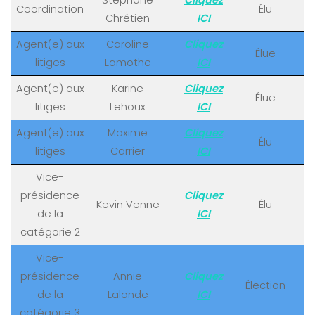
Coordination
Élu
Chrétien
ICI
Agent(e) aux
Caroline
Cliquez
Élue
litiges
Lamothe
ICI
Agent(e) aux
Karine
Cliquez
Élue
litiges
Lehoux
ICI
Agent(e) aux
Maxime
Cliquez
Élu
litiges
Carrier
ICI
Vice-
présidence
Cliquez
Kevin Venne
Élu
de la
ICI
catégorie 2
Vice-
présidence
Annie
Cliquez
Élection
de la
Lalonde
ICI
catégorie 3