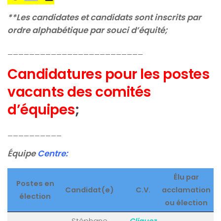
**Les candidates et candidats sont inscrits par
ordre alphabétique par souci d’équité;
_________________________
Candidatures pour les postes
vacants des comités
d’équipes
;
__________
Équipe
Centre:
Élu par
Postes en
Candidat(e)
C.V.
acclamation
élection
ou élection
Stéphane
Cliquez