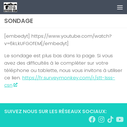
Au dessous du contenu
SONDAGE
[embedyt] https://www.youtube.com/watch?
v=6kLkUFGOfEM[/embedyt]
Le sondage est plus bas dans la page. Si vous
avez des difficultés à le compléter sur votre
téléphone ou tablette, nous vous invitons à utiliser
ce lien.
https://fr.surveymonkey.com/r/stt-lsss-
csn
SUIVEZ NOUS SUR LES RÉSEAUX SOCIAUX: