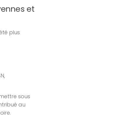
yennes et
été plus
N,
 mettre sous
ontribué au
oire.