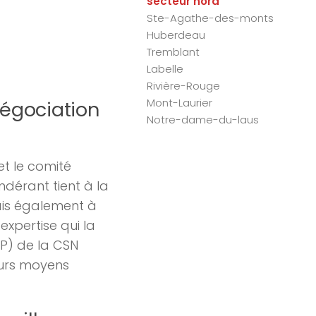
secteur nord
Ste-Agathe-des-monts
Huberdeau
Tremblant
Labelle
Rivière-Rouge
Mont-Laurier
négociation
Notre-dame-du-laus
et le comité
dérant tient à la
ais également à
expertise qui la
DP) de la CSN
eurs moyens