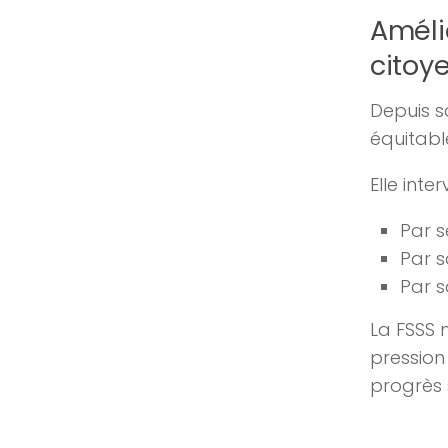
Améli
citoy
Depuis s
équitabl
Elle inter
Par s
Par 
Par s
La FSSS 
pression 
progrès 