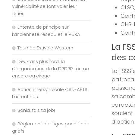
vulnérabilité se font voler leur
CLSC
fériés
Centr
CHSL
Entente de principe sur
Centr
l’ancienneté réseau et le PURA
La FS
Tournée Estivale Western
des co
Deux ans plus tard, la
réorganisation de la DPDRP tourne
La FSSS 
encore au cirque
patronal
puissanc
Action intersyndicale CSN-APTS
sa comba
Laurentides
caractér
Sonia, fais ta job!
soutient
d’action.
Règlement de litiges par blitz de
griefs