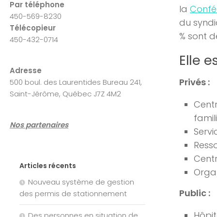
Par téléphone
la
Confé
450-569-8230
du syndi
Télécopieur
% sont 
450-432-0714
Elle e
Adresse
Privés :
500 boul. des Laurentides Bureau 241,
Saint-Jérôme, Québec J7Z 4M2
Centr
famili
Nos partenaires
Servi
Resso
Centr
Articles récents
Orga
Nouveau système de gestion
Public :
des permis de stationnement
Hôpit
Des personnes en situation de