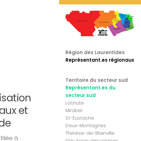
Région des Laurentides
Représentant.es régionaux
Territoire du secteur sud
Représentant.es du
isation
secteur sud
Lachute
aux et
Mirabel
St-Eustache
rde
Deux-Montagnes
Thérèse-de-Blainville
iliée à
Ste-Anne-des-plaines