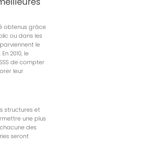
meilleures
été obtenus grâce
lic ou dans les
 parviennent le
En 2010, le
FSSS de compter
orer leur
s structures et
rmettre une plus
 chacune des
ies seront