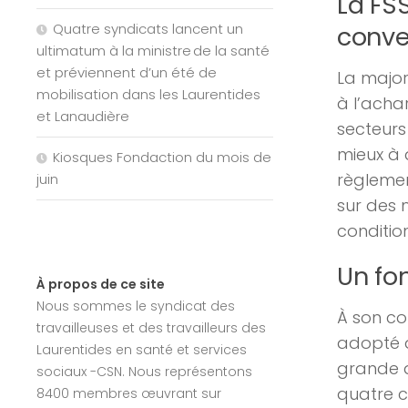
La FS
Quatre syndicats lancent un
conve
ultimatum à la ministre de la santé
et préviennent d’un été de
La major
mobilisation dans les Laurentides
à l’acha
et Lanaudière
secteurs
mieux à d
Kiosques Fondaction du mois de
règlemen
juin
sur des 
condition
Un fo
À propos de ce site
Nous sommes le syndicat des
À son co
travailleuses et des travailleurs des
adopté d
Laurentides en santé et services
grande a
sociaux -CSN. Nous représentons
quatre c
8400 membres œuvrant sur