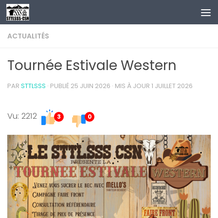
Au dessous du contenu
ACTUALITÉS
Tournée Estivale Western
PAR
STTLSSS
· PUBLIÉ
25 JUIN 2026
· MIS À JOUR
1 JUILLET 2026
Vu: 2212
3
0