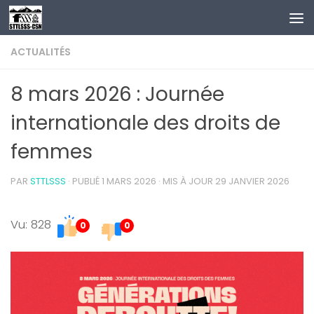
Au dessous du contenu
ACTUALITÉS
8 mars 2026 : Journée
internationale des droits de
femmes
PAR
STTLSSS
· PUBLIÉ
1 MARS 2026
· MIS À JOUR
29 JANVIER 2026
Vu: 828
0
0