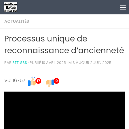
Au dessous du contenu
ACTUALITÉS
Processus unique de
reconnaissance d’ancienneté
PAR
STTLSSS
· PUBLIÉ
10 AVRIL 2025
· MIS À JOUR
2 JUIN 2025
Vu: 16757
17
0