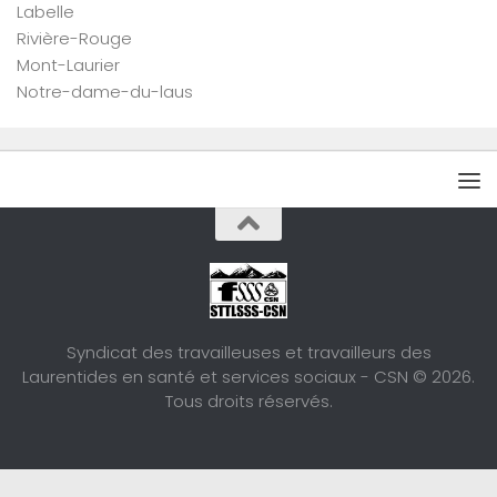
Labelle
Rivière-Rouge
Mont-Laurier
Notre-dame-du-laus
Syndicat des travailleuses et travailleurs des
Laurentides en santé et services sociaux - CSN © 2026.
Tous droits réservés.