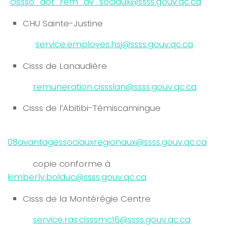
cissso_dot_rem_av_sociaux@ssss.gouv.qc.ca
CHU Sainte-Justine
service.employes.hsj@ssss.gouv.qc.ca
Cisss de Lanaudière
remuneration.cissslan@ssss.gouv.qc.ca
Cisss de l’Abitibi-Témiscamingue
08avantagessociauxregionaux@ssss.gouv.qc.ca
copie conforme à
kimberly.bolduc@ssss.gouv.qc.ca
Cisss de la Montérégie Centre
service.ras.cisssmc16@ssss.gouv.qc.ca