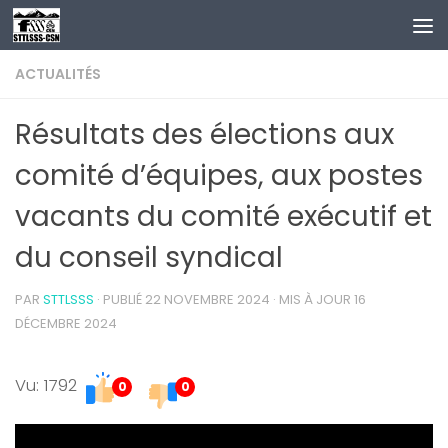
Au dessous du contenu
ACTUALITÉS
Résultats des élections aux
comité d’équipes, aux postes
vacants du comité exécutif et
du conseil syndical
PAR
STTLSSS
· PUBLIÉ
22 NOVEMBRE 2024
· MIS À JOUR
16
DÉCEMBRE 2024
Vu: 1792
0
0