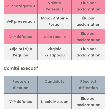
Valérie
Élue par
V-P catégorie 3
Perreault
acclamation
Marc- Antoine
Élu par
V-P prévention
Fortier
acclamation
Élue par
V-P défense
Julie Lacelle
acclamation
Adjoint(e) à
Virginie
Élue par
l’équipe
Kasapoglu
acclamation
Comité exécutif
Poste
en
Candidats
Résultat
élection
d’élection
Élue par
V-P défense
Nicole Mc Lean
acclamation