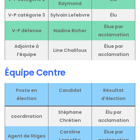
Raymond
V-P catégorie 3
Sylvain Lefebvre
Élu
Élue par
V-P défense
Nadine Richer
acclamation
Adjointe à
Élue par
Line Chalifoux
l’équipe
acclamation
Équipe Centre
Poste
en
Candidat
Résultat
élection
d’élection
Stéphane
Élu par
coordination
Chrétien
acclamation
Caroline
Élue par
Agent de litiges