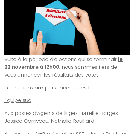
Suite à la période d’élections qui se terminait
le
22 novembre à 12h00
, nous sommes fiers de
vous annoncer les résultats des votes.
Félicitations aux personnes élues !
Équipe sud
Aux postes d’Agents de litiges : Mireille Borges,
Jessica Corriveau, Nathalie Rouillard
Au poste de V-P prévention SST : Nancy Dontigny