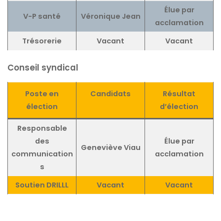
Élue par
V-P santé
Véronique Jean
acclamation
Trésorerie
Vacant
Vacant
Conseil syndical
Poste
en
Candidats
Résultat
élection
d’élection
Responsable
des
Élue par
Geneviève Viau
communication
acclamation
s
Soutien DRILLL
Vacant
Vacant