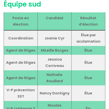
Équipe sud
Poste
en
Candidat
Résultat
élection
d’élection
Élue par
Coordination
Joanie Cyr
acclamation
Agent de litiges
Mireille Borges
Élue
Jessica
Agent de litiges
Élue
Corriveau
Nathalie
Agent de litiges
Élue
Rouillard
V-P prévention
Nancy Dontigny
Élue
SST
Nicolas
V-P catégorie 2
Élu