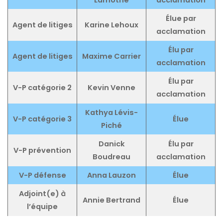
Lamothe
acclamation
Élue par
Agent de litiges
Karine Lehoux
acclamation
Élu par
Agent de litiges
Maxime Carrier
acclamation
Élu par
V-P catégorie 2
Kevin Venne
acclamation
Kathya Lévis-
V-P catégorie 3
Élue
Piché
Danick
Élu par
V-P prévention
Boudreau
acclamation
V-P défense
Anna Lauzon
Élue
Adjoint(e) à
Annie Bertrand
Élue
l’équipe