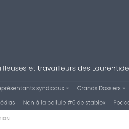
illeuses et travailleurs des Laurenti
eprésentants syndicaux
Grands Dossiers
médias
Non à la cellule #6 de stablex
Podca
TION