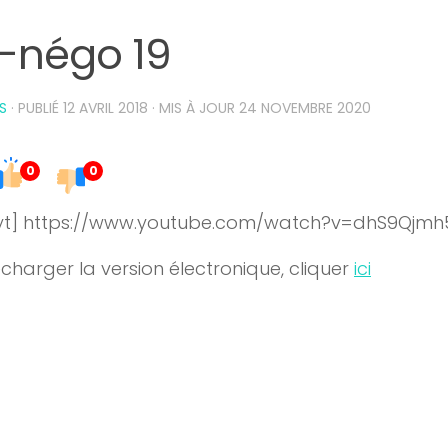
o-négo 19
S
· PUBLIÉ
12 AVRIL 2018
· MIS À JOUR
24 NOVEMBRE 2020
0
0
t] https://www.youtube.com/watch?v=dhS9Qjmh
écharger la version électronique, cliquer
ici