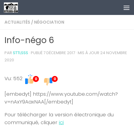
Au dessous du contenu
ACTUALITÉS
/
NÉGOCIATION
Info-négo 6
PAR
STTLSSS
· PUBLIÉ
7 DÉCEMBRE 2017
· MIS À JOUR
24 NOVEMBRE
2020
Vu: 552
0
0
[embedyt] https://www.youtube.com/watch?
v=nAxY9AaxNAA[/embedyt]
Pour télécharger la version électronique du
communiqué, cliquer
ici